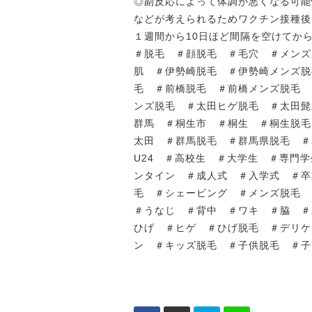
◎副反応によって体調が悪くなる可能
などが考えられるためワクチン接種後
１週間から10日ほど間隔を空けてからご
＃脱毛 ＃顔脱毛 ＃毛穴 ＃メンズ
肌 ＃伊勢崎脱毛 ＃伊勢崎メンズ脱
毛 ＃前橋脱毛 ＃前橋メンズ脱毛 
ンズ脱毛 ＃太田ヒゲ脱毛 ＃太田髭脱
群馬 ＃桐生市 ＃桐生 ＃桐生脱毛
太田 ＃群馬脱毛 ＃群馬県脱毛 ＃
U24 ＃高校生 ＃大学生 ＃専門
ンタイン ＃成人式 ＃入学式 ＃卒
毛 ＃シェービング ＃メンズ脱毛
＃うなじ ＃背中 ＃ワキ ＃脇 ＃
ひげ ＃ヒゲ ＃ひげ脱毛 ＃デリケー
ン ＃キッズ脱毛 ＃子供脱毛 ＃子