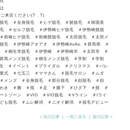
性
は
来店ください(T . T)
脱毛 ＃全身脱毛 ＃ヒゲ脱毛 ＃髭脱毛 ＃韓国美
毛 ＃セルフ脱毛 ＃伊勢崎ヒゲ脱毛 ＃伊勢崎髭脱
＃前橋ヒゲ脱毛 ＃前橋髭脱毛 ＃太田脱毛 ＃太田メ
毛 ＃伊勢崎アオアオ ＃伊勢崎AoAo. ＃群馬県 ＃
 ＃桐生市脱毛 ＃伊勢崎 ＃伊勢崎市 ＃太田市 ＃
群馬メンズ脱毛 ＃桐生メンズ脱毛 ＃学割 ＃学割
学生 ＃イベント ＃ブライダル ＃クリスマス ＃バレ
業式 ＃七五三 ＃ママさん ＃脱毛サロン ＃ムダ
 ＃メンズ ＃全身脱毛 ＃部分脱毛 ＃顔脱毛 ＃顔
わき ＃腕 ＃指 ＃足 ＃膝下 ＃ひざ下 ＃髭 ＃
トゾーン ＃VIO ＃VIO脱毛 ＃Vライン ＃Iライ
ども脱毛 ＃ムレ解消 ＃ニオイ解消 ＃脱毛デビュー
< 前の記事
｜
一覧に戻る
｜
後の記事 >