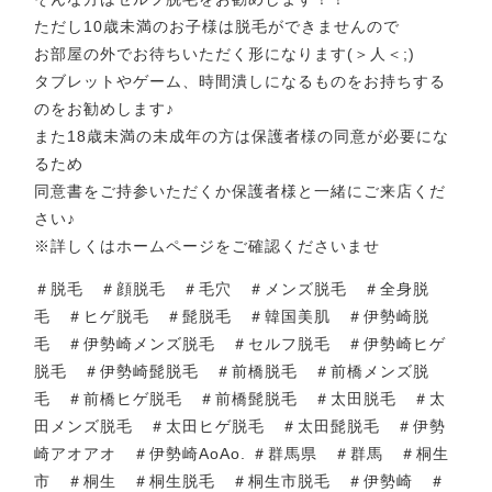
ただし10歳未満のお子様は脱毛ができませんので
お部屋の外でお待ちいただく形になります(＞人＜;)
タブレットやゲーム、時間潰しになるものをお持ちする
のをお勧めします♪
また18歳未満の未成年の方は保護者様の同意が必要にな
るため
同意書をご持参いただくか保護者様と一緒にご来店くだ
さい♪
※詳しくはホームページをご確認くださいませ
＃脱毛 ＃顔脱毛 ＃毛穴 ＃メンズ脱毛 ＃全身脱
毛 ＃ヒゲ脱毛 ＃髭脱毛 ＃韓国美肌 ＃伊勢崎脱
毛 ＃伊勢崎メンズ脱毛 ＃セルフ脱毛 ＃伊勢崎ヒゲ
脱毛 ＃伊勢崎髭脱毛 ＃前橋脱毛 ＃前橋メンズ脱
毛 ＃前橋ヒゲ脱毛 ＃前橋髭脱毛 ＃太田脱毛 ＃太
田メンズ脱毛 ＃太田ヒゲ脱毛 ＃太田髭脱毛 ＃伊勢
崎アオアオ ＃伊勢崎AoAo. ＃群馬県 ＃群馬 ＃桐生
市 ＃桐生 ＃桐生脱毛 ＃桐生市脱毛 ＃伊勢崎 ＃