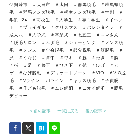
伊勢崎市 ＃太田市 ＃太田 ＃群馬脱毛 ＃群馬県脱
毛 ＃群馬メンズ脱毛 ＃桐生メンズ脱毛 ＃学割 ＃
学割U24 ＃高校生 ＃大学生 ＃専門学生 ＃イベン
ト ＃ブライダル ＃クリスマス ＃バレンタイン ＃
成人式 ＃入学式 ＃卒業式 ＃七五三 ＃ママさん
＃脱毛サロン ＃ムダ毛 ＃シェービング ＃メンズ脱
毛 ＃メンズ ＃全身脱毛 ＃部分脱毛 ＃顔脱毛 ＃
顔 ＃うなじ ＃背中 ＃ワキ ＃脇 ＃わき ＃腕
＃指 ＃足 ＃膝下 ＃ひざ下 ＃髭 ＃ひげ ＃ヒ
ゲ ＃ひげ脱毛 ＃デリケートゾーン ＃VIO ＃VIO脱
毛 ＃Vライン ＃Iライン ＃キッズ脱毛 ＃子供脱
毛 ＃子ども脱毛 ＃ムレ解消 ＃ニオイ解消 ＃脱毛
デビュー
< 前の記事
｜
一覧に戻る
｜
後の記事 >