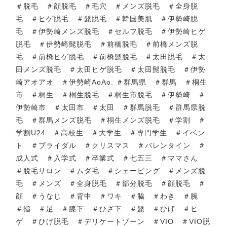
＃脱毛 ＃顔脱毛 ＃毛穴 ＃メンズ脱毛 ＃全身脱
毛 ＃ヒゲ脱毛 ＃髭脱毛 ＃韓国美肌 ＃伊勢崎脱
毛 ＃伊勢崎メンズ脱毛 ＃セルフ脱毛 ＃伊勢崎ヒゲ
脱毛 ＃伊勢崎髭脱毛 ＃前橋脱毛 ＃前橋メンズ脱
毛 ＃前橋ヒゲ脱毛 ＃前橋髭脱毛 ＃太田脱毛 ＃太
田メンズ脱毛 ＃太田ヒゲ脱毛 ＃太田髭脱毛 ＃伊勢
崎アオアオ ＃伊勢崎AoAo. ＃群馬県 ＃群馬 ＃桐生
市 ＃桐生 ＃桐生脱毛 ＃桐生市脱毛 ＃伊勢崎 ＃
伊勢崎市 ＃太田市 ＃太田 ＃群馬脱毛 ＃群馬県脱
毛 ＃群馬メンズ脱毛 ＃桐生メンズ脱毛 ＃学割 ＃
学割U24 ＃高校生 ＃大学生 ＃専門学生 ＃イベン
ト ＃ブライダル ＃クリスマス ＃バレンタイン ＃
成人式 ＃入学式 ＃卒業式 ＃七五三 ＃ママさん
＃脱毛サロン ＃ムダ毛 ＃シェービング ＃メンズ脱
毛 ＃メンズ ＃全身脱毛 ＃部分脱毛 ＃顔脱毛 ＃
顔 ＃うなじ ＃背中 ＃ワキ ＃脇 ＃わき ＃腕
＃指 ＃足 ＃膝下 ＃ひざ下 ＃髭 ＃ひげ ＃ヒ
ゲ ＃ひげ脱毛 ＃デリケートゾーン ＃VIO ＃VIO脱